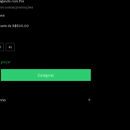
agando com Pix
om outras promoções
hes
partir de
R$500,00
0
41
 peça!
vio