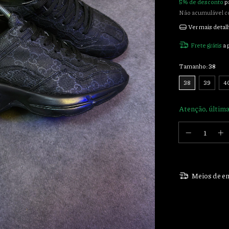
5% de desconto
p
Não acumulável c
Ver mais detal
Frete grátis
a 
Tamanho:
38
38
39
4
Atenção, última
Meios de en