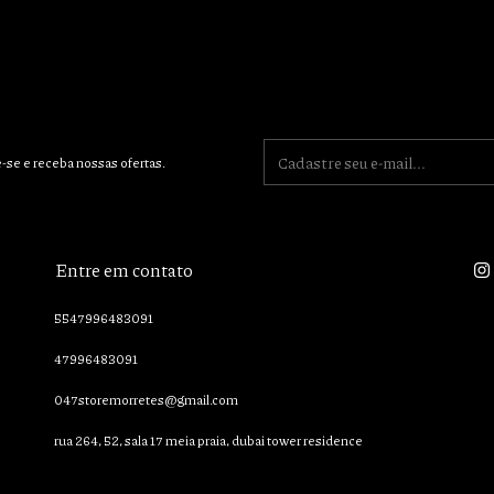
-se e receba nossas ofertas.
Entre em contato
5547996483091
47996483091
047storemorretes@gmail.com
rua 264, 52, sala 17 meia praia, dubai tower residence