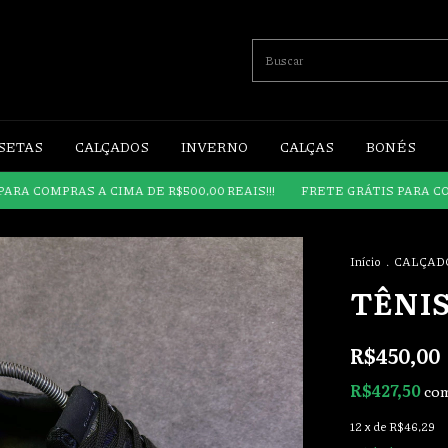
SETAS
CALÇADOS
INVERNO
CALÇAS
BONÉS
MPRAS A CIMA DE R$500,00 REAIS!!!
FRETE GRÁTIS PARA COMPRAS 
Início
.
CALÇAD
TÊNIS
R$450,00
R$427,50
co
12
x de
R$46,29