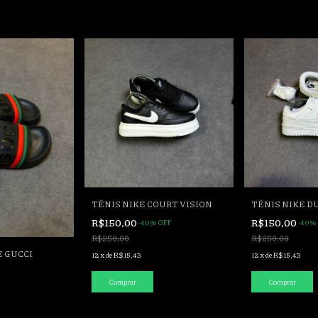
TÊNIS NIKE COURT VISION
TÊNIS NIKE D
R$150,00
R$150,00
-
40
%
OFF
-
40
%
R$250,00
R$250,00
E GUCCI
12
x
de
R$15,43
12
x
de
R$15,43
Comprar
Comprar