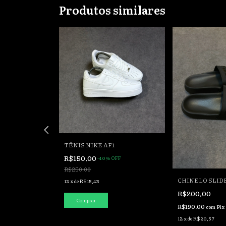
Produtos similares
TÊNIS NIKE AF1
R$150,00
-
40
%
OFF
R$250,00
 GUCCI
CHINELO SLID
12
x
de
R$15,43
R$200,00
Comprar
R$190,00
com
Pix
12
x
de
R$20,57