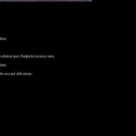
ino;
 produtos que chegarão na sua casa;
das;
do em até 48h úteis;