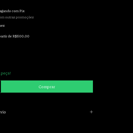
agando com Pix
om outras promoções
hes
partir de
R$500,00
 peça!
vio