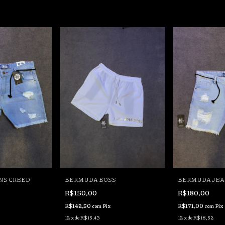
NS CREED
BERMUDA BOSS
BERMUDA JEA
R$150,00
R$180,00
R$142,50
R$171,00
com
Pix
com
Pix
12
x
de
R$15,43
12
x
de
R$18,52