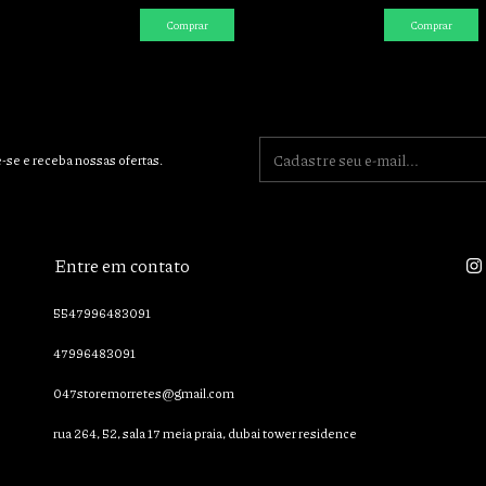
Comprar
Comprar
-se e receba nossas ofertas.
Entre em contato
5547996483091
47996483091
047storemorretes@gmail.com
rua 264, 52, sala 17 meia praia, dubai tower residence