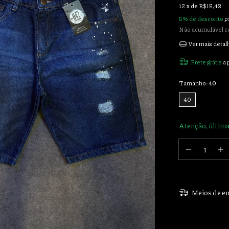
12
x de
R$15,43
5% de desconto
p
Não acumulável c
Ver mais detal
Frete grátis
a 
Tamanho:
40
40
Atenção, última
Meios de en