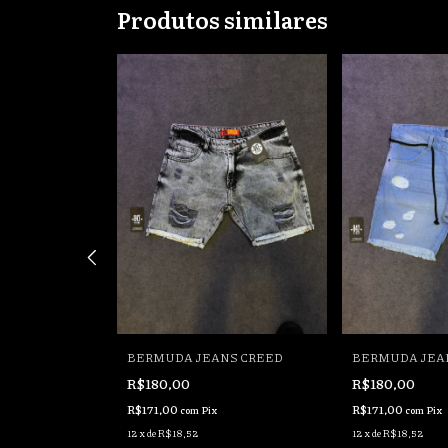
Produtos similares
OSTE
BERMUDA JEANS CREED
BERMUDA JEA
R$180,00
R$180,00
R$171,00
R$171,00
com
Pix
com
Pix
12
x
de
R$18,52
12
x
de
R$18,52