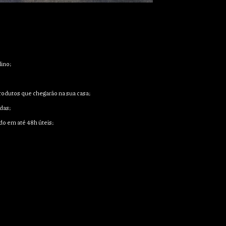
ino;
 produtos que chegarão na sua casa;
das;
do em até 48h úteis;