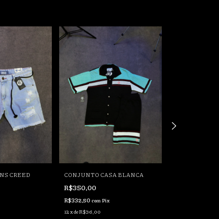
NS CREED
CONJUNTO CASA BLANCA
BERMUDA DIE
R$350,00
R$150,00
R$332,50
R$142,50
com
Pix
com
Pix
12
x
de
R$36,00
12
x
de
R$15,43