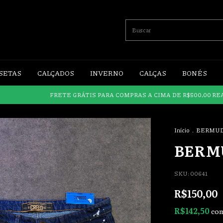
SETAS
CALÇADOS
INVERNO
CALÇAS
BONÉS
FRETE GRÁTIS PARA COMPRAS A CIMA DE R$500,00 REAIS!!!
F
Início
.
BERMU
BERM
SKU:
00641
R$150,00
R$142,50
co