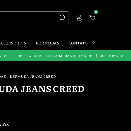
0
ACESSÓRIOS
BERMUDAS
CONTATO
INSTAGRAM
RETE GRÁTIS PARA COMPRAS A CIMA DE R$500,00 REAIS!!!
FRETE GR
DAS
.
BERMUDA JEANS CREED
UDA JEANS CREED
m
Pix