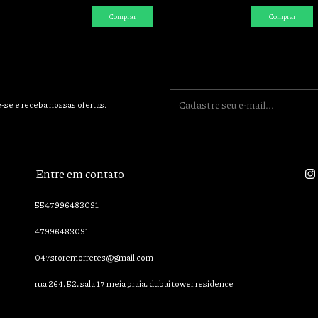
Comprar
Comprar
-se e receba nossas ofertas.
Entre em contato
5547996483091
47996483091
047storemorretes@gmail.com
rua 264, 52, sala 17 meia praia, dubai tower residence