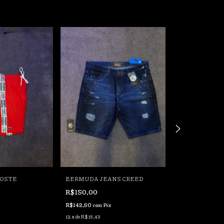
OSTE
BERMUDA JEANS CREED
BERMUDA BO
R$150,00
R$150,00
R$142,50
R$142,50
com
Pix
com
Pix
12
x
de
R$15,43
12
x
de
R$15,43