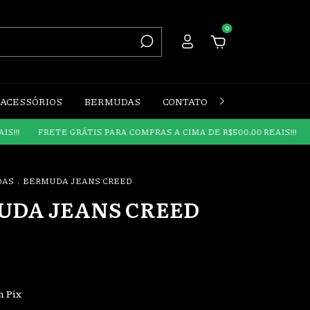
0
ACESSÓRIOS
BERMUDAS
CONTATO
INSTAGRAM
RETE GRÁTIS PARA COMPRAS A CIMA DE R$500,00 REAIS!!!
FRETE GR
DAS
.
BERMUDA JEANS CREED
UDA JEANS CREED
m
Pix