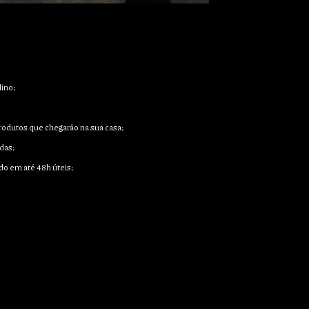
ino;
 produtos que chegarão na sua casa;
das;
do em até 48h úteis;