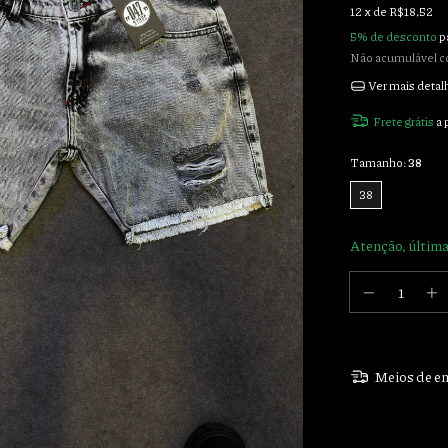
12
x de
R$18,52
5% de desconto
p
Não acumulável c
Ver mais detal
Frete grátis
a 
Tamanho:
38
38
Atenção, última
Meios de en