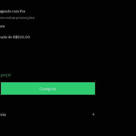
agando com Pix
om outras promoções
hes
partir de
R$500,00
 peça!
vio