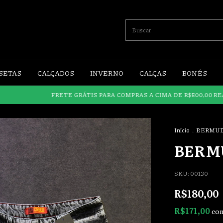
SETAS
CALÇADOS
INVERNO
CALÇAS
BONÉS
FRETE GRÁTIS PARA COMPRAS A CIMA DE R$500,00 REAIS!!!
F
Início
.
BERMU
BERM
SKU:
00130
R$180,00
R$171,00
co