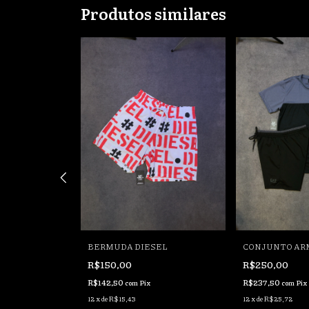
Produtos similares
NS CREED
BERMUDA DIESEL
CONJUNTO AR
R$150,00
R$250,00
R$142,50
R$237,50
com
Pix
com
Pix
12
x
de
R$15,43
12
x
de
R$25,72