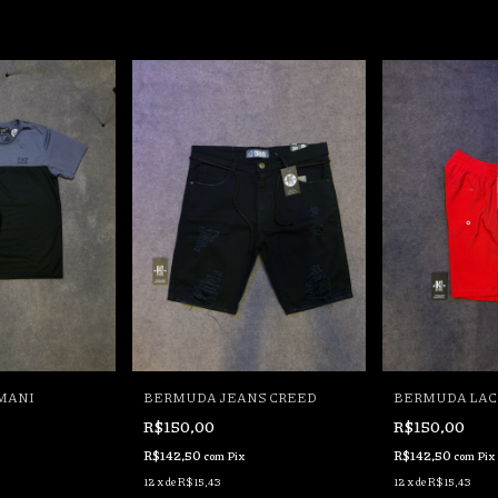
MANI
BERMUDA JEANS CREED
BERMUDA LAC
R$150,00
R$150,00
R$142,50
R$142,50
com
Pix
com
Pix
12
x
de
R$15,43
12
x
de
R$15,43