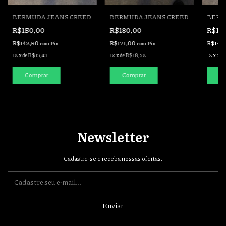
BERMUDA JEANS CREED
BERMUDA JEANS CREED
BERM
R$150,00
R$180,00
R$15
R$142,50
R$171,00
R$142
com
Pix
com
Pix
12
x
de
R$15,43
12
x
de
R$18,52
12
x
de
R
Comprar
Comprar
Co
Newsletter
Cadastre-se e receba nossas ofertas.