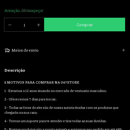
Atenção, última peça!
Meios de envio
Descrição
5 MOTIVOS PARA COMPRAR NA 047STORE
1 - Estamos a 12 anos atuando no mercado de vestuario masculino;
2 - Oferecemos 7 dias para trocas;
3 - Todas as fotos do site são de nossa autoria tiradas com os produtos que
chegarão na sua casa;
4 - Temos um suporte para te atender e tirar todas as suas duvidas;
5 - Nossos produtos são a pronta entrega e enviamos seu pedido em até 48h