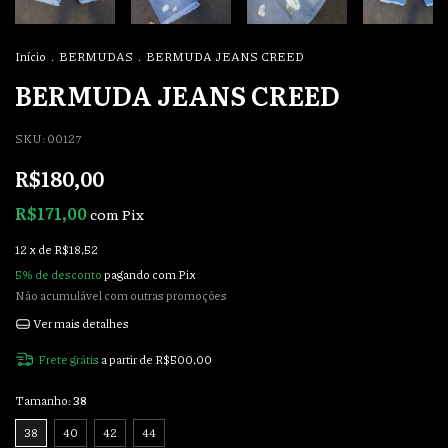
Início
.
BERMUDAS
.
BERMUDA JEANS CREED
BERMUDA JEANS CREED
SKU:
00127
R$180,00
R$171,00
com
Pix
12
x de
R$18,52
5% de desconto
pagando com Pix
Não acumulável com outras promoções
Ver mais detalhes
Frete grátis
a partir de
R$500,00
Tamanho:
38
38
40
42
44